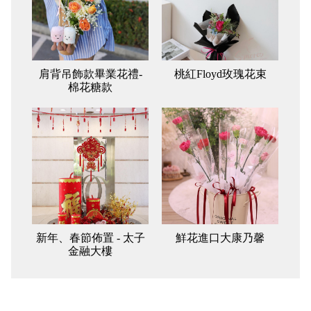
肩背吊飾款畢業花禮-
桃紅Floyd玫瑰花束
棉花糖款
新年、春節佈置 - 太子
鮮花進口大康乃馨
金融大樓