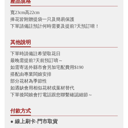
產品規格
寬23cm高22cm
捧花皆附贈提袋一只及簡易保護
下單請備註預計何時需要及提前7天預訂唷！
其他說明
下單時請備註希望取花日
最晚需提前7天前預訂唷～
如需寄送外縣市會另加宅配費用$190
搭配由專業闆娘安排
部分花材為季節性
如遇缺會用相似花材或葉材替代
下單後闆娘會打電話跟您聯繫確認細節～
付款方式
● 線上刷卡-門市取貨