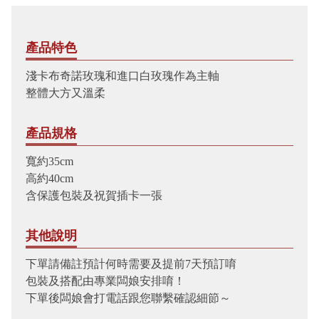
產品特色
淺卡布奇諾玫瑰和進口白玫瑰作為主軸
整體大方又溫柔
產品規格
寬約35cm
高約40cm
含保護包裝及祝賀插卡一張
其他說明
下單請備註預計何時需要及提前7天預訂唷
包裝及搭配由專業闆娘安排唷！
下單後闆娘會打電話跟您聯繫確認細節～