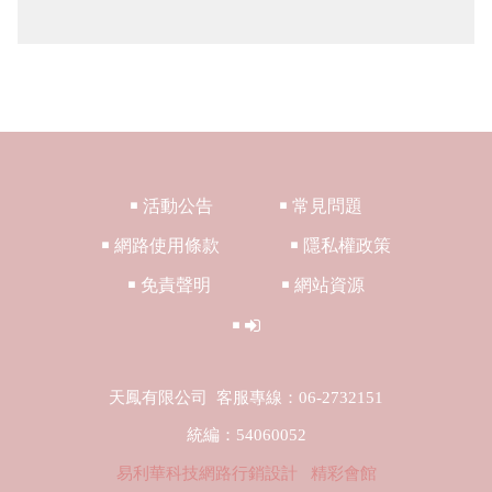
￭ 活動公告
￭ 常見問題
￭ 網路使用條款
￭ 隱私權政策
￭ 免責聲明
￭ 網站資源
￭
天鳳有限公司
客服專線：06-2732151
統編：54060052
易利華科技網路行銷設計
精彩會館