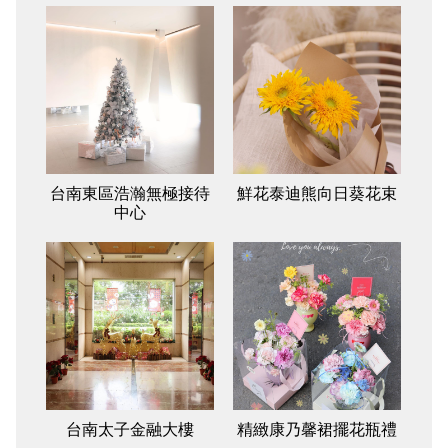
台南東區浩瀚無極接待
鮮花泰迪熊向日葵花束
中心
台南太子金融大樓
精緻康乃馨裙擺花瓶禮