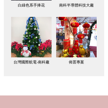
白綠色系手捧花
南科半導體科技大廠
台灣國際航電-南科廠
佈置專案